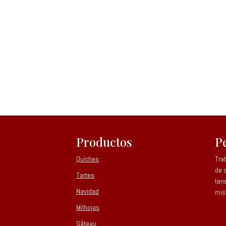
Productos
P
Quiches
Tra
de 
Tartes
ten
Navidad
mis
Milhojas
Gâteau